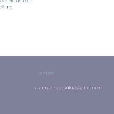
icke einfach auf 
ltung.
Kontakt
centroangelicaluz@gmail.com