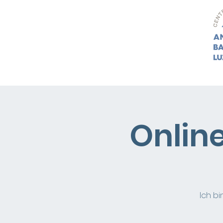
Start
Unsere Arbeit
We
Onlin
Ich b