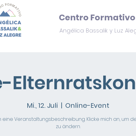
Centro Formativo
Angélica Bassalik y Luz Ale
r wir sind
Aktuelles
Wo wir sind
Mitmachen
e-Elternratskon
Mi., 12. Juli
  |  
Online-Event
in eine Veranstaltungsbeschreibung. Klicke mich an, um de
zu ändern.