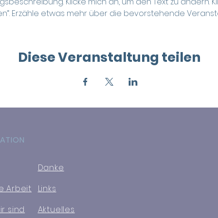
gsbeschreibung. Klicke mich an, um den Text zu ändern. Kl
en“. Erzähle etwas mehr über die bevorstehende Veransta
Diese Veranstaltung teilen
ATION
Danke
e Arbeit
Links
r sind
Aktuelles