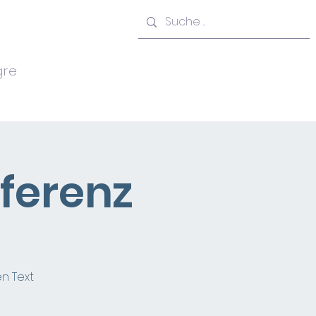
gre
Danke
Kontakt
Links
ferenz
n Text