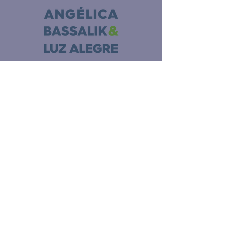
NAVEGACIÓN
Inincio
Gracias
Nuestro trabajo
Enlaces
Nosotros
Noticias
Donde estamos
Colaborar
Contacto
centroangelicaluz@gmail.com