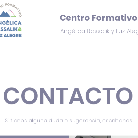
Centro Formativo
Angélica Bassalik y Luz Ale
sotros
Noticias
Donde estamos
Colaborar
G
CONTACTO
Si tienes alguna duda o sugerencia, escríbenos.